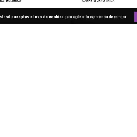
 ASTROLOGICA
CARPETA 3X40 FRIDA
ste sitio
aceptás el uso de cookies
para agilizar tu experiencia de compra.
40 PELUCHE
CARPETA 3X40 TRANSPARENTE