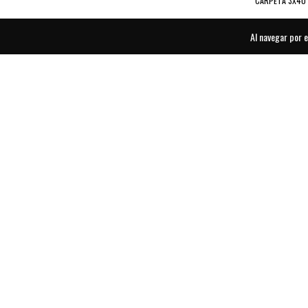
CARPETA 3X40
Al navegar por e
CARPETA 3X