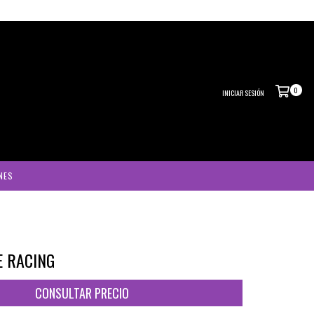
0
INICIAR SESIÓN
NES
E RACING